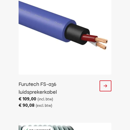
Furutech FS-α36
luidsprekerkabel
€
109,00
(incl. btw)
€
90,08
(excl. btw)