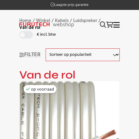
Op werkdagen vóór 17:00 besteld, morgen in huis
Laagste prijs garantie
Home
/
Winkel
/
Kabels
/
Luidspreker
/
Van de rol
€ incl. btw
FILTER
Van de rol
op voorraad