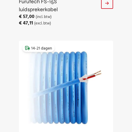
Furutech FS-15S
luidsprekerkabel
€
57,00
(incl. btw)
€
47,11
(excl. btw)
14-21 dagen