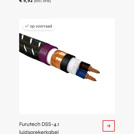
€
9,92
(excl. btw)
op voorraad
Furutech DSS-4.1
luidsprekerkabel