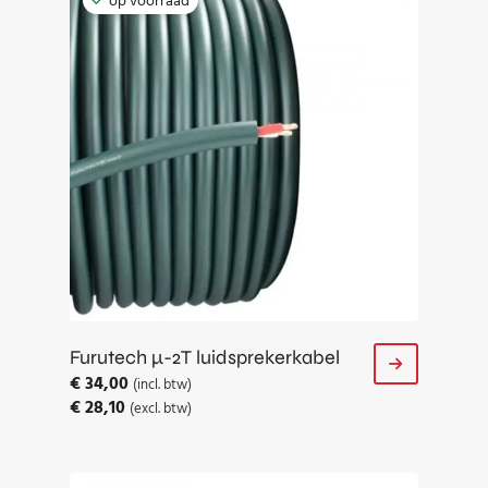
op voorraad
Furutech μ-2T luidsprekerkabel
€
34,00
(incl. btw)
€
28,10
(excl. btw)