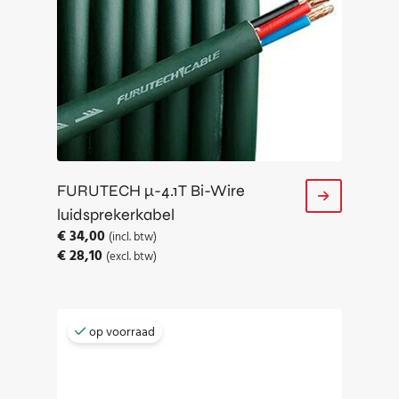
FURUTECH µ-4.1T Bi-Wire
luidsprekerkabel
€
34,00
(incl. btw)
€
28,10
(excl. btw)
op voorraad