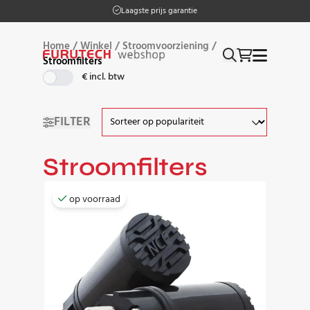
Laagste prijs garantie
Home
/
Winkel
/
Stroomvoorziening
/
Stroomfilters
€ incl. btw
FILTER
Stroomfilters
op voorraad