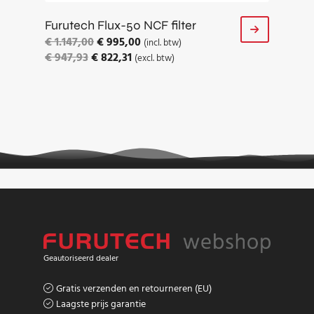
Furutech Flux-50 NCF filter
€
1.147,00
€
995,00
(incl. btw)
€
947,93
€
822,31
(excl. btw)
Geautoriseerd dealer
Gratis verzenden en retourneren (EU)
Laagste prijs garantie