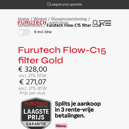
Op werkdagen vóór 17:00 besteld, morgen in huis
Laagste prijs garantie
…
Home
/
Winkel
/
Stroomvoorziening
/
Stroomfilters
/
Furutech Flow-C15 filter Gold
€ incl. btw
Furutech Flow-C15
filter Gold
€
328,00
incl. 21% BTW
€
271,07
excl. 21% BTW
Prijs per stuk