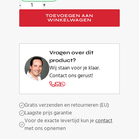
Furutech
-
+
Flow-
TOEVOEGEN AAN
C15
WINKELWAGEN
filter
Gold
aantal
Vragen over dit
product?
Wij staan voor je klaar.
Contact ons gerust!
Gratis verzenden en retourneren (EU)
Laagste prijs garantie
Voor de exacte levertijd kun je
contact
met ons opnemen