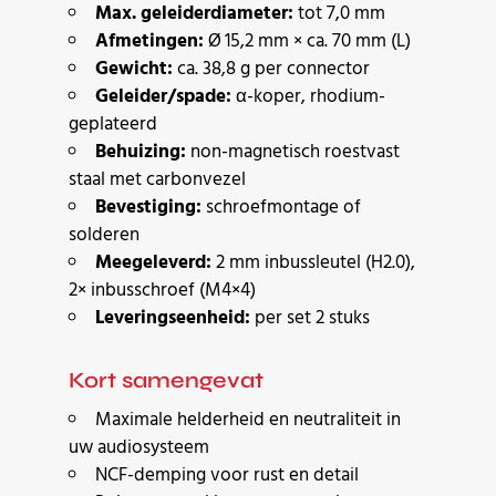
Max. geleiderdiameter:
tot 7,0 mm
Afmetingen:
Ø 15,2 mm × ca. 70 mm (L)
Gewicht:
ca. 38,8 g per connector
Geleider/spade:
α-koper, rhodium-
geplateerd
Behuizing:
non-magnetisch roestvast
staal met carbonvezel
Bevestiging:
schroefmontage of
solderen
Meegeleverd:
2 mm inbussleutel (H2.0),
2× inbusschroef (M4×4)
Leveringseenheid:
per set 2 stuks
Kort samengevat
Maximale helderheid en neutraliteit in
uw audiosysteem
NCF-demping voor rust en detail