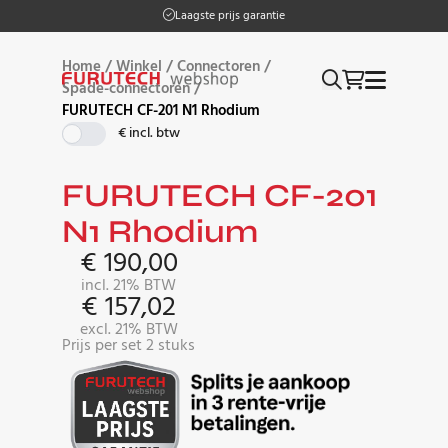
Laagste prijs garantie
Home
/
Winkel
/
Connectoren
/
Spade-connectoren
/
FURUTECH CF-201 N1 Rhodium
€ incl. btw
FURUTECH CF-201
N1 Rhodium
€
190,00
incl. 21% BTW
€
157,02
excl. 21% BTW
Prijs per set 2 stuks