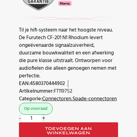
Til je hifi-systeem naar het hoogste niveau.
De Furutech CF-201 N1 Rhodium levert
ongeëvenaarde signaalzuiverheid,
duurzame bouwkwaliteit en een afwerking
die pure klasse uitstraalt. Ontworpen voor
audiofielen die alleen genoegen nemen met
perfectie.
EAN:
4580370444902
Artikelnummer:
FT119752
Categorie:
Connectoren
Spade-connectoren
Op voorraad
FURUTECH
-
+
CF-
TOEVOEGEN AAN
201
WINKELWAGEN