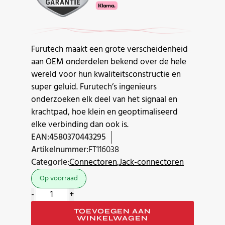
Furutech maakt een grote verscheidenheid
aan OEM onderdelen bekend over de hele
wereld voor hun kwaliteitsconstructie en
super geluid. Furutech’s ingenieurs
onderzoeken elk deel van het signaal en
krachtpad, hoe klein en geoptimaliseerd
elke verbinding dan ook is.
EAN:
4580370443295
Artikelnummer:
FT116038
Categorie:
Connectoren
Jack-connectoren
Op voorraad
Furutech
-
+
CF-
TOEVOEGEN AAN
735SM-
WINKELWAGEN