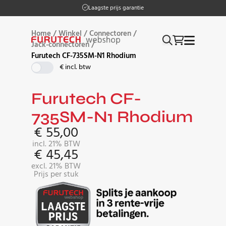
Laagste prijs garantie
Home
/
Winkel
/
Connectoren
/
Jack-connectoren
/
Furutech CF-735SM-N1 Rhodium
€ incl. btw
Furutech CF-
735SM-N1 Rhodium
€
55,00
incl. 21% BTW
€
45,45
excl. 21% BTW
Prijs per stuk