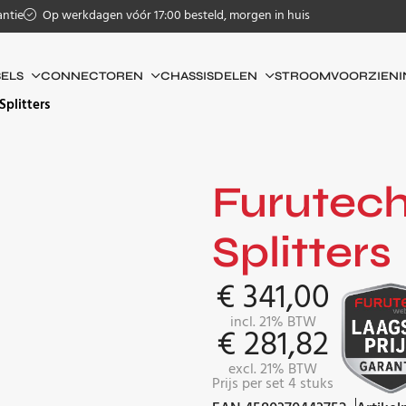
antie
Op werkdagen vóór 17:00 besteld, morgen in huis
ELS
CONNECTOREN
CHASSISDELEN
STROOMVOORZIENI
Splitters
Furutech
Splitters
€
341,00
incl. 21% BTW
€
281,82
excl. 21% BTW
Prijs per set 4 stuks