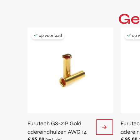
Ge
op voorraad
op 
Furutech GS-21P Gold
Furute
adereindhulzen AWG 14
aderei
€
95,00
€
95,00
(incl. btw)