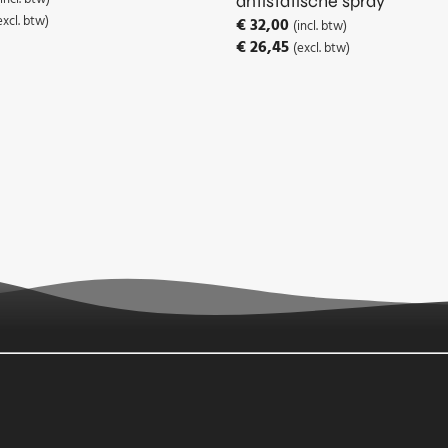
antistatische spray
excl. btw)
€
32,00
(incl. btw)
€
26,45
(excl. btw)