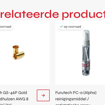
relateerde produc
voorraad
op voorraad
ch GS-46P Gold
Furutech PC-α (Alpha)
ndhulzen AWG 8
reinigingsmiddel /
(incl. btw)