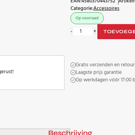
EAN:
4580370443752
Artike
Categorie:
Accessoires
Op voorraad
Furutech
-
+
TOEVOEG
DSS-
4.1
Cable
Splitters
Gratis verzenden en retour
aantal
gerust!
Laagste prijs garantie
Op werkdagen vóór 17:00 b
Beschrijving