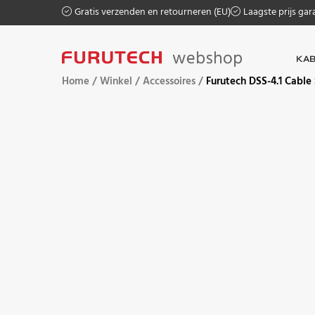
Gratis verzenden en retourneren (EU)
Laagste prijs gar
KAB
Home
/
Winkel
/
Accessoires
/
Furutech DSS-4.1 Cable 