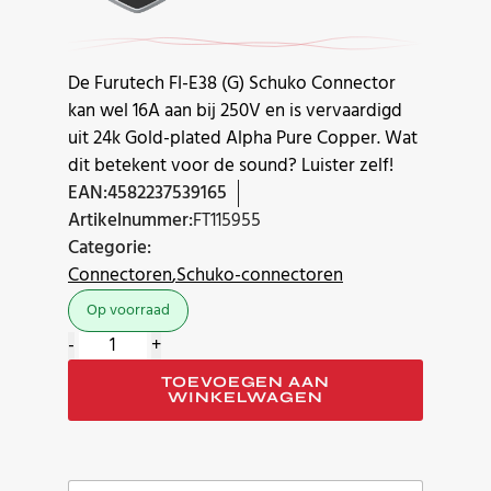
De Furutech FI-E38 (G) Schuko Connector
kan wel 16A aan bij 250V en is vervaardigd
uit 24k Gold-plated Alpha Pure Copper. Wat
dit betekent voor de sound? Luister zelf!
EAN:
4582237539165
Artikelnummer:
FT115955
Categorie:
Connectoren
Schuko-connectoren
Op voorraad
Furutech
-
+
FI-
TOEVOEGEN AAN
E38
WINKELWAGEN
Gold
aantal