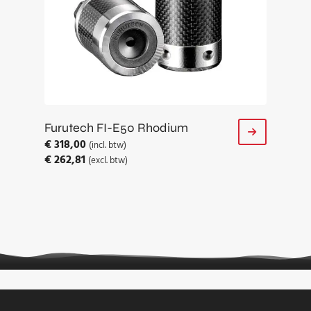
Furutech FI-E50 Rhodium
€
318,00
(incl. btw)
€
262,81
(excl. btw)