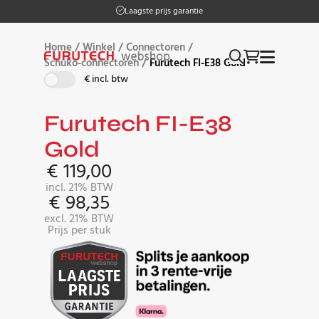
Laagste prijs garantie
Home
/
Winkel
/
Connectoren
/
Schuko-connectoren
/
Furutech FI-E38 Gold
€ incl. btw
Furutech FI-E38
Gold
€
119,00
incl. 21% BTW
€
98,35
excl. 21% BTW
Prijs per stuk