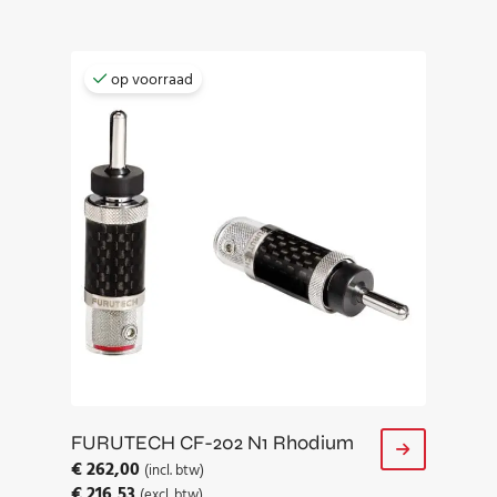
op voorraad
FURUTECH CF-202 N1 Rhodium
€
262,00
(incl. btw)
€
216,53
(excl. btw)