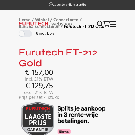
Laagste prijs garantie
Home
/
Winkel
/
Connectoren
/
Banana-connectoren
/
Furutech FT-212 Gold
€ incl. btw
Furutech FT-212
Gold
€
157,00
incl. 21% BTW
€
129,75
excl. 21% BTW
Prijs per set 4 stuks