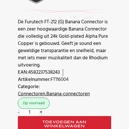
De Furutech FT-212 (G) Banana Connector is
een zeer hoogwaardige Banana Connector
die volledig uit 24k Gold-plated Alpha Pure
Copper is gebouwd. Geeft je sound een
geweldige transparantie en snelheid, maar
met iets meer muzikaliteit dan de Rhodium
uitvoering.
EAN:
4582237538243
Artikelnummer:
FT116004
Categorie:
Connectoren
Banana-connectoren
Op voorraad
Furutech
-
+
FT-
TOEVOEGEN AAN
212
WINKELWAGEN