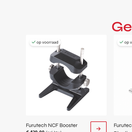
Ge
op voorraad
op 
Furutech NCF Booster
Furutec