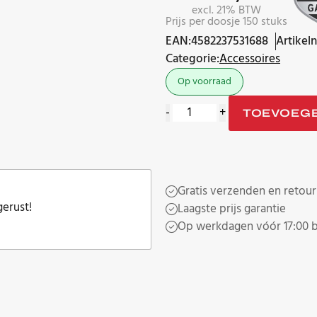
excl. 21% BTW
Prijs per doosje 150 stuks
EAN:
4582237531688
Artikel
Categorie:
Accessoires
Op voorraad
Furutech
-
+
TOEVOEG
GS-
21P
Gold
adereindhulzen
Gratis verzenden en retour
AWG
gerust!
Laagste prijs garantie
14
Op werkdagen vóór 17:00 b
aantal