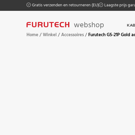
Gratis verzenden en retourneren (EU)
Laagste prijs gar
KAB
Home
/
Winkel
/
Accessoires
/
Furutech GS-21P Gold 