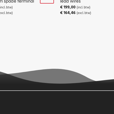
m spade terminal
lead wires
€
199,00
(incl. btw)
(incl. btw)
€
164,46
excl. btw)
(excl. btw)