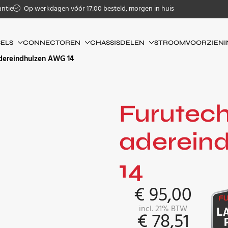
antie
Op werkdagen vóór 17:00 besteld, morgen in huis
ELS
CONNECTOREN
CHASSISDELEN
STROOMVOORZIENI
adereindhulzen AWG 14
Furutech
aderein
14
€
95,00
incl. 21% BTW
€
78,51