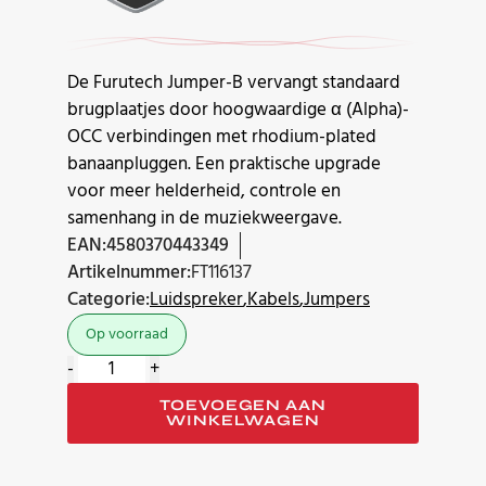
De Furutech Jumper-B vervangt standaard
brugplaatjes door hoogwaardige α (Alpha)-
OCC verbindingen met rhodium-plated
banaanpluggen. Een praktische upgrade
voor meer helderheid, controle en
samenhang in de muziekweergave.
EAN:
4580370443349
Artikelnummer:
FT116137
Categorie:
Luidspreker
Kabels
Jumpers
Op voorraad
Furutech
-
+
Jumper-
TOEVOEGEN AAN
B
WINKELWAGEN
(banana-
banana)