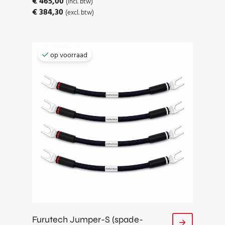
€
465,00
(incl. btw)
€
384,30
(excl. btw)
op voorraad
Furutech Jumper-S (spade-