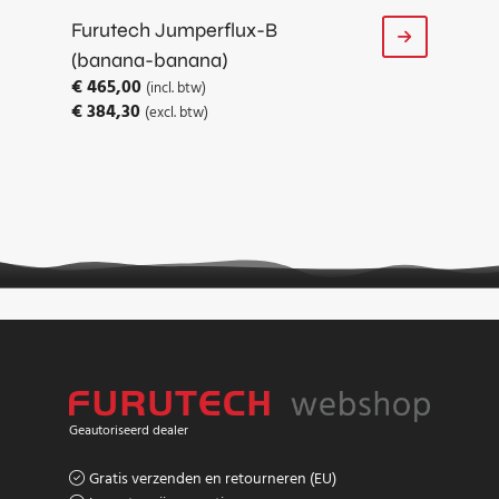
Furutech Jumperflux-B
(banana-banana)
€
465,00
(incl. btw)
€
384,30
(excl. btw)
Geautoriseerd dealer
Gratis verzenden en retourneren (EU)