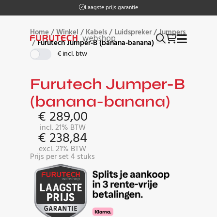
Op werkdagen vóór 17:00 besteld, morgen in huis
Home
/
Winkel
/
Kabels
/
Luidspreker
/
Jumpers
/
Furutech Jumper-B (banana-banana)
€ incl. btw
Furutech Jumper-B
(banana-banana)
€
289,00
incl. 21% BTW
€
238,84
excl. 21% BTW
Prijs per set 4 stuks