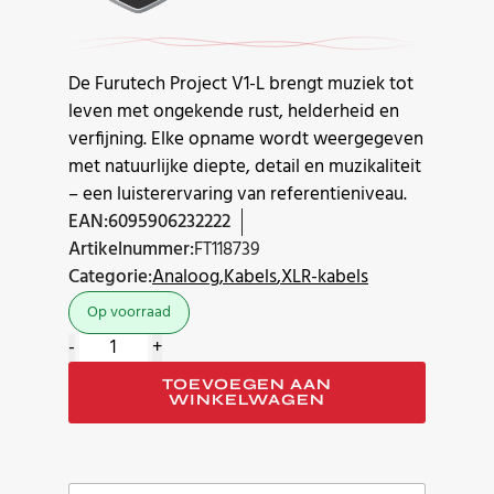
De Furutech Project V1-L brengt muziek tot
leven met ongekende rust, helderheid en
verfijning. Elke opname wordt weergegeven
met natuurlijke diepte, detail en muzikaliteit
– een luisterervaring van referentieniveau.
EAN:
6095906232222
Artikelnummer:
FT118739
Categorie:
Analoog
Kabels
XLR-kabels
Op voorraad
Furutech
-
+
Project
TOEVOEGEN AAN
V1-
WINKELWAGEN
L
XLR
interlink