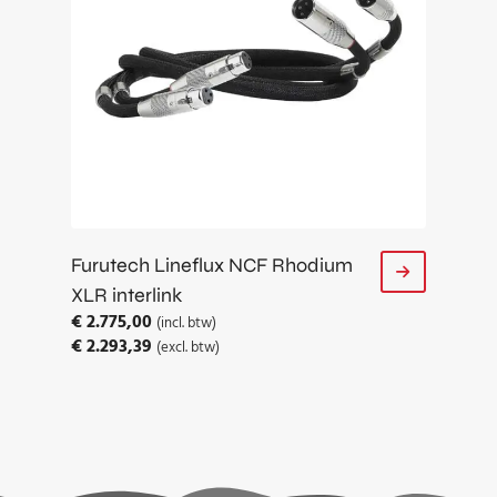
Furutech Lineflux NCF Rhodium
XLR interlink
€
2.775,00
(incl. btw)
€
2.293,39
(excl. btw)