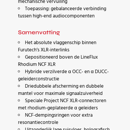
mechanische vervuiling
Toepassing: gebalanceerde verbinding
tussen high-end audiocomponenten
Samenvatting
Het absolute vlaggenschip binnen
Furutech’s XLR-interlinks
Gepositioneerd boven de LineFlux
Rhodium NCF XLR
Hybride verzilverde α OCC- en α DUCC-
geleiderconstructie
Driedubbele afscherming en dubbele
mantel voor maximale signaalzuiverheid
Speciale Project NCF XLR-connectoren
met rhodium-geplateerde α geleiders
NCF-dempingsringen voor extra
resonantiecontrole
Uitzonderlijk lage ruisvloer, holografisch