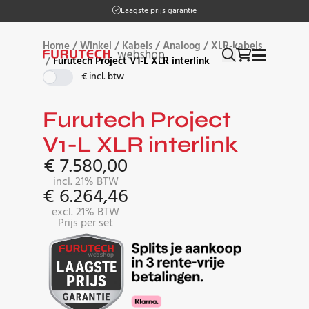
Op werkdagen vóór 17:00 besteld, morgen in huis
Laagste prijs garantie
Home
/
Winkel
/
Kabels
/
Analoog
/
XLR-kabels
/
Furutech Project V1-L XLR interlink
€ incl. btw
Furutech Project
V1-L XLR interlink
€
7.580,00
incl. 21% BTW
€
6.264,46
excl. 21% BTW
Prijs per set