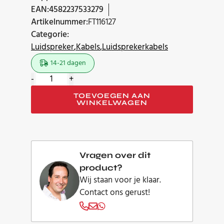
EAN:
4582237533279
Artikelnummer:
FT116127
Categorie:
Luidspreker
Kabels
Luidsprekerkabels
14-21 dagen
Furutech
-
+
Evolution
TOEVOEGEN AAN
Speaker
WINKELWAGEN
II
luidsprekerkabel
set
3.0
Vragen over dit
meter
product?
aantal
Wij staan voor je klaar.
Contact ons gerust!