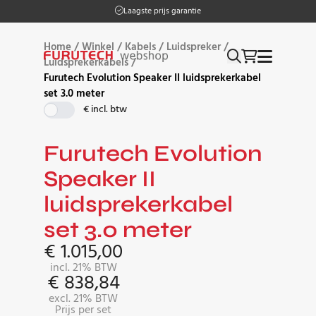
Laagste prijs garantie
Home
/
Winkel
/
Kabels
/
Luidspreker
/
Luidsprekerkabels
/
Furutech Evolution Speaker II luidsprekerkabel
set 3.0 meter
€ incl. btw
Furutech Evolution
Speaker II
luidsprekerkabel
set 3.0 meter
€
1.015,00
incl. 21% BTW
€
838,84
excl. 21% BTW
Prijs per set