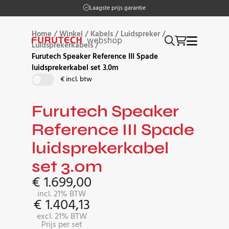
Laagste prijs garantie
Home
/
Winkel
/
Kabels
/
Luidspreker
/
Luidsprekerkabels
/
Furutech Speaker Reference III Spade
luidsprekerkabel set 3.0m
€ incl. btw
Furutech Speaker
Reference III Spade
luidsprekerkabel
set 3.0m
€
1.699,00
incl. 21% BTW
€
1.404,13
excl. 21% BTW
Prijs per set