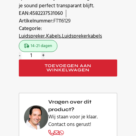
je sound perfect transparant blijft.
EAN:
4582237531060
Artikelnummer:
FT116129
Categorie:
Luidspreker
Kabels
Luidsprekerkabels
14-21 dagen
Furutech
-
+
Speaker
TOEVOEGEN AAN
Reference
WINKELWAGEN
III
Spade
luidsprekerkabel
set
Vragen over dit
3.0m
product?
aantal
Wij staan voor je klaar.
Contact ons gerust!