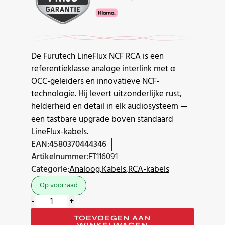
De Furutech LineFlux NCF RCA is een
referentieklasse analoge interlink met α
OCC-geleiders en innovatieve NCF-
technologie. Hij levert uitzonderlijke rust,
helderheid en detail in elk audiosysteem —
een tastbare upgrade boven standaard
LineFlux-kabels.
EAN:
4580370444346
Artikelnummer:
FT116091
Categorie:
Analoog
Kabels
RCA-kabels
Op voorraad
Furutech
-
+
Lineflux
TOEVOEGEN AAN