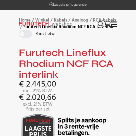
Op werkdagen vóór 17:00 besteld, morgen in huis
Laagste prijs garantie
…
Home
/
Winkel
/
Kabels
/
Analoog
/
RCA-kabels
/
Furutech Lineflux Rhodium NCF RCA interlink
€ incl. btw
Furutech Lineflux
Rhodium NCF RCA
interlink
€
2.445,00
incl. 21% BTW
€
2.020,66
excl. 21% BTW
Prijs per set