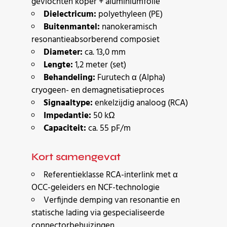
gevlochten koper + aluminiumfolie
Dielectricum:
polyethyleen (PE)
Buitenmantel:
nanokeramisch
resonantieabsorberend composiet
Diameter:
ca. 13,0 mm
Lengte:
1,2 meter (set)
Behandeling:
Furutech α (Alpha)
cryogeen- en demagnetisatieproces
Signaaltype:
enkelzijdig analoog (RCA)
Impedantie:
50 kΩ
Capaciteit:
ca. 55 pF/m
Kort samengevat
Referentieklasse RCA-interlink met α
OCC-geleiders en NCF-technologie
Verfijnde demping van resonantie en
statische lading via gespecialiseerde
connectorbehuizingen